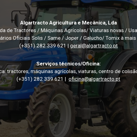
Algartracto Agricultura e Mecânica, Lda
da de Tractores / Máquinas Agrícolas/ Viaturas novas / Us
rios Oficiais Solis / Same / Joper / Galucho/ Tomix à mais
(+351) 282 339 621 |
geral@algartracto.pt
Serviços técnicos/Oficina:
a: tractores, máquinas agrícolas, viaturas, centro de colisã
(+351) 282 339 621 |
oficina@algartracto.pt